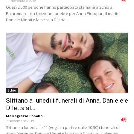
11 Novembre 2019
Quasi 2.500 persone hanno partecipato stamane a Schio al
Palaromare alla funzione funebre per Anna Pieropan, il marito
Daniele Minati e la piccola Diletta...
Schio
Slittano a lunedì i funerali di Anna, Daniele e
Diletta al...
Mariagrazia Bonollo
-
7 Novembre 2019
Slittano a lunedì alle 11 (veglia a partire dalle 10,30) i funerali di
Anna Pieropan, Daniele Minati e la piccola Diletta: inizialmente