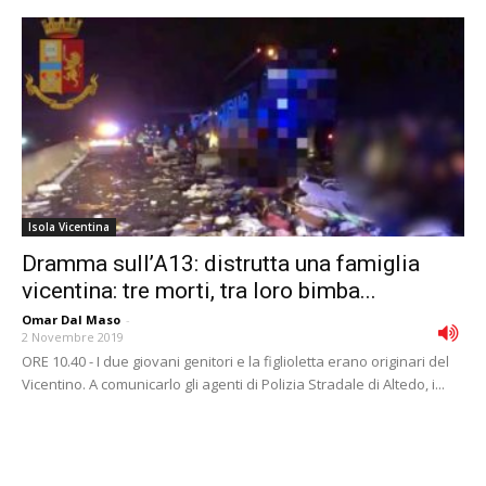
Isola Vicentina
Dramma sull’A13: distrutta una famiglia
vicentina: tre morti, tra loro bimba...
Omar Dal Maso
-
2 Novembre 2019
ORE 10.40 - I due giovani genitori e la figlioletta erano originari del
Vicentino. A comunicarlo gli agenti di Polizia Stradale di Altedo, i...