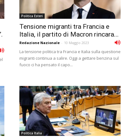
Politica Esteri
Tensione migranti tra Francia e
.
Italia, il partito di Macron rincara...
Redazione Nazionale
-
10 Maggio 2023
La tensione politica tra Francia e Italia sulla questione
migranti continua a salire. Oggi a gettare benzina sul
el
fuoco ci ha pensato il capo...
Politica Italia