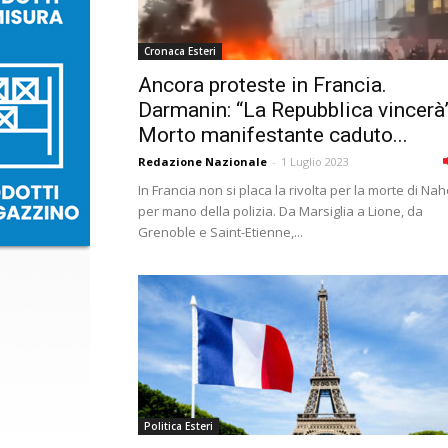
Cronaca Esteri
Ancora proteste in Francia.
Darmanin: “La Repubblica vincerà”
Morto manifestante caduto...
Redazione Nazionale
-
1 Luglio 2023
In Francia non si placa la rivolta per la morte di Nah
per mano della polizia. Da Marsiglia a Lione, da
Grenoble e Saint-Etienne,...
Politica Esteri