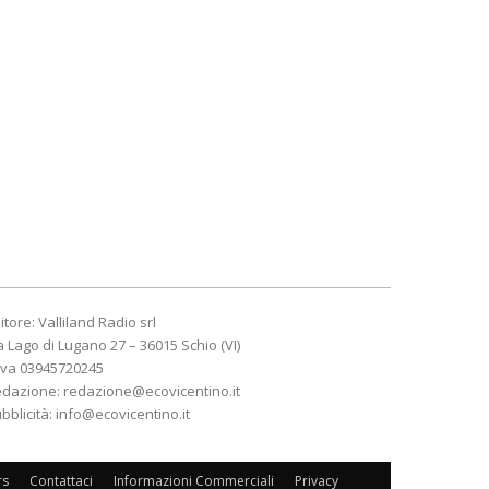
itore: Valliland Radio srl
a Lago di Lugano 27 – 36015 Schio (VI)
Iva 03945720245
edazione:
redazione@ecovicentino.it
bblicità:
info@ecovicentino.it
rs
Contattaci
Informazioni Commerciali
Privacy