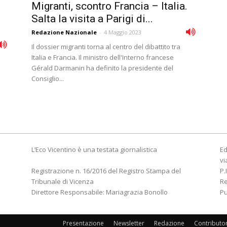
Migranti, scontro Francia – Italia.
Salta la visita a Parigi di...
Redazione Nazionale
-
4 Maggio 2023
Il dossier migranti torna al centro del dibattito tra
Italia e Francia. Il ministro dell'Interno francese
Gérald Darmanin ha definito la presidente del
Consiglio...
L’Eco Vicentino è una testata giornalistica
Ed
vi
Registrazione n. 16/2016 del Registro Stampa del
P.
Tribunale di Vicenza
R
Direttore Responsabile: Mariagrazia Bonollo
Pu
Presentazione
Newsletter
Redazione
Contributo