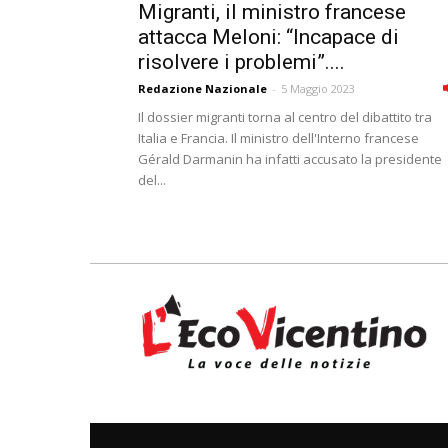
Migranti, il ministro francese
attacca Meloni: “Incapace di
risolvere i problemi”....
Redazione Nazionale
-
5 Maggio 2023
Il dossier migranti torna al centro del dibattito tra
Italia e Francia. Il ministro dell'Interno francese
Gérald Darmanin ha infatti accusato la presidente
del...