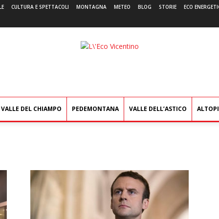
LE
CULTURA E SPETTACOLI
MONTAGNA
METEO
BLOG
STORIE
ECO ENERGETI
L'Eco
Vicentino
VALLE DEL CHIAMPO
PEDEMONTANA
VALLE DELL’ASTICO
ALTOP