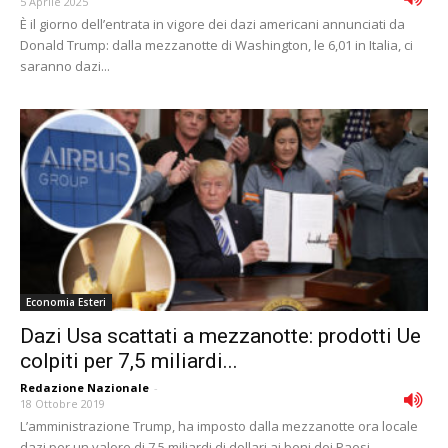
5 Aprile 2025
È il giorno dell’entrata in vigore dei dazi americani annunciati da
Donald Trump: dalla mezzanotte di Washington, le 6,01 in Italia, ci
saranno dazi...
Economia Esteri
Dazi Usa scattati a mezzanotte: prodotti Ue
colpiti per 7,5 miliardi...
Redazione Nazionale
-
18 Ottobre 2019
L’amministrazione Trump, ha imposto dalla mezzanotte ora locale
dazi per un valore di 7,5 miliardi di dollari ai beni dei Paesi