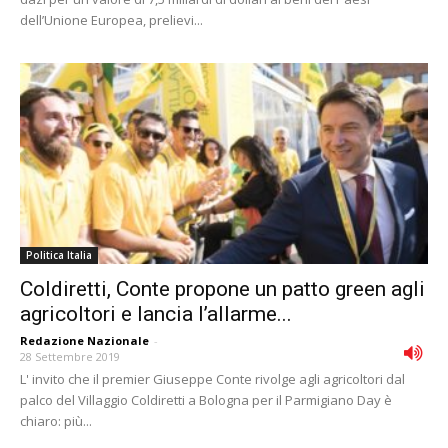
dell’Unione Europea, prelievi...
Politica Italia
Coldiretti, Conte propone un patto green agli
agricoltori e lancia l’allarme...
Redazione Nazionale
-
28 Settembre 2019
L' invito che il premier Giuseppe Conte rivolge agli agricoltori dal
palco del Villaggio Coldiretti a Bologna per il Parmigiano Day è
chiaro: più...