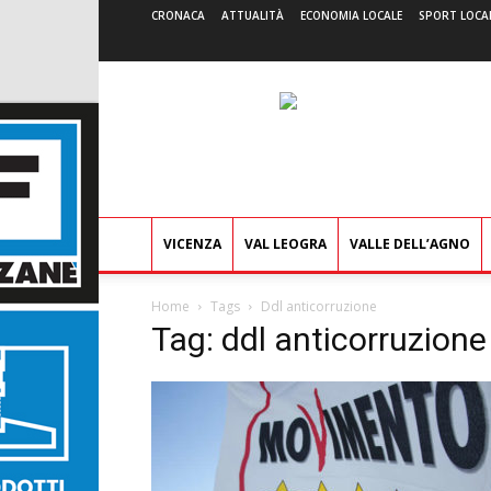
CRONACA
ATTUALITÀ
ECONOMIA LOCALE
SPORT LOCA
VICENZA
VAL LEOGRA
VALLE DELL’AGNO
Home
Tags
Ddl anticorruzione
Tag: ddl anticorruzione