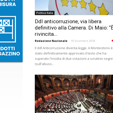
Politica Italia
Ddl anticorruzione, via libera
definitivo alla Camera. Di Maio: “
rivincita...
Redazione Nazionale
-
19 Dicembre 2018
Il ddl Anticorruzione diventa legge. A Montecitorio è
stato definitivamente approvato il testo che ha
superato l'insidia di due votazioni a scrutinio segre
(sull'abuso...
Politica Italia