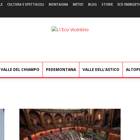
LE
CULTURA E SPETTACOLI
MONTAGNA
METEO
BLOG
STORIE
ECO ENERGETI
L'Eco
Vicentino
VALLE DEL CHIAMPO
PEDEMONTANA
VALLE DELL’ASTICO
ALTOP