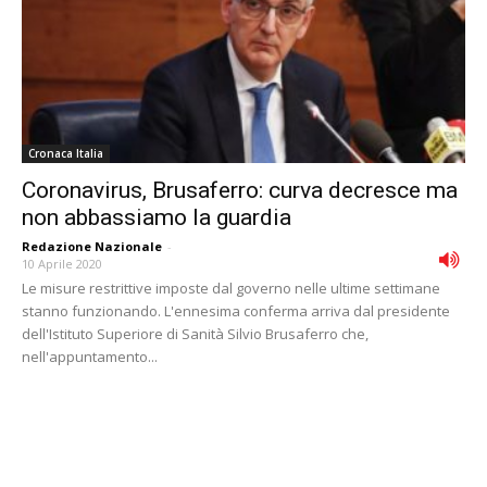
Cronaca Italia
Coronavirus, Brusaferro: curva decresce ma
non abbassiamo la guardia
Redazione Nazionale
-
10 Aprile 2020
Le misure restrittive imposte dal governo nelle ultime settimane
stanno funzionando. L'ennesima conferma arriva dal presidente
dell'Istituto Superiore di Sanità Silvio Brusaferro che,
nell'appuntamento...