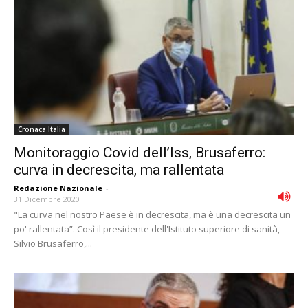
Cronaca Italia
Monitoraggio Covid dell’Iss, Brusaferro:
curva in decrescita, ma rallentata
Redazione Nazionale
-
31 Dicembre 2020
"La curva nel nostro Paese è in decrescita, ma è una decrescita un
po' rallentata”. Così il presidente dell'Istituto superiore di sanità,
Silvio Brusaferro,...