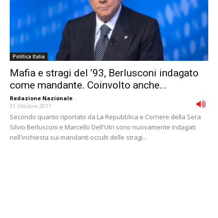
Politica Italia
Mafia e stragi del ’93, Berlusconi indagato
come mandante. Coinvolto anche...
Redazione Nazionale
-
31 Ottobre 2017
Secondo quanto riportato da La Repubblica e Corriere della Sera
Silvio Berlusconi e Marcello Dell'Utri sono nuovamente indagati
nell'inchiesta sui mandanti occulti delle stragi...