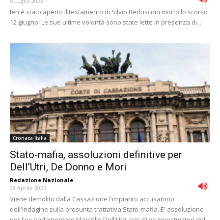
6 Luglio 2023
Ieri è stato aperto il testamento di Silvio Berlusconi morto lo scorso
12 giugno. Le sue ultime volontà sono state lette in presenza di...
Cronaca Italia
Stato-mafia, assoluzioni definitive per
Dell’Utri, De Donno e Mori
Redazione Nazionale
-
28 Aprile 2023
Viene demolito dalla Cassazione l'impianto accusatorio
dell'indagine sulla presunta trattativa Stato-mafia. E' assoluzione
per l'ex parlamentare Marcello Dell'Utri, per gli ex investigatori del