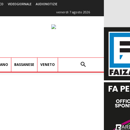
CO
VIDEOGIORNALE
AUDIONOTIZIE
venerdì 7 agosto 2026
IANO
BASSANESE
VENETO