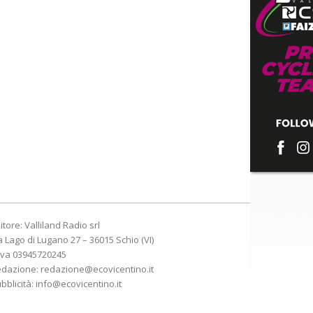
itore: Valliland Radio srl
a Lago di Lugano 27 – 36015 Schio (VI)
Iva 03945720245
edazione:
redazione@ecovicentino.it
bblicità:
info@ecovicentino.it