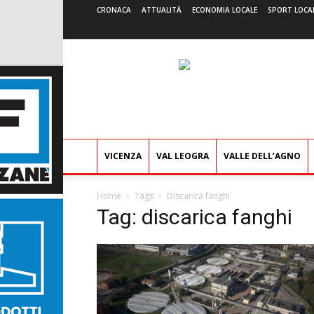
CRONACA
ATTUALITÀ
ECONOMIA LOCALE
SPORT LOCA
VICENZA
VAL LEOGRA
VALLE DELL’AGNO
Home
Tags
Discarica fanghi
Tag: discarica fanghi