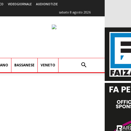
CO
VIDEOGIORNALE
AUDIONOTIZIE
sabato 8 agosto 2026
IANO
BASSANESE
VENETO