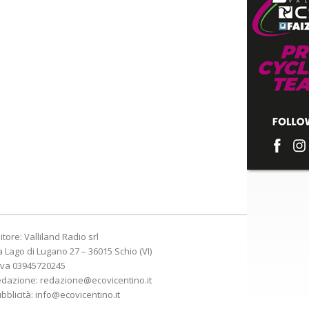
itore: Valliland Radio srl
a Lago di Lugano 27 – 36015 Schio (VI)
Iva 03945720245
edazione:
redazione@ecovicentino.it
bblicità:
info@ecovicentino.it