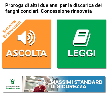
Proroga di altri due anni per la discarica dei
fanghi conciari. Concessione rinnovata
Home
Arzignano
Arzignano
Attualità
In Evidenza
Proroga di altri due anni per
la discarica dei fanghi
conciari. Concessione
rinnovata
Da
Omar Dal Maso
9 Settembre 2020
(aggiornato il
9 Settembre 2020 19:28
)