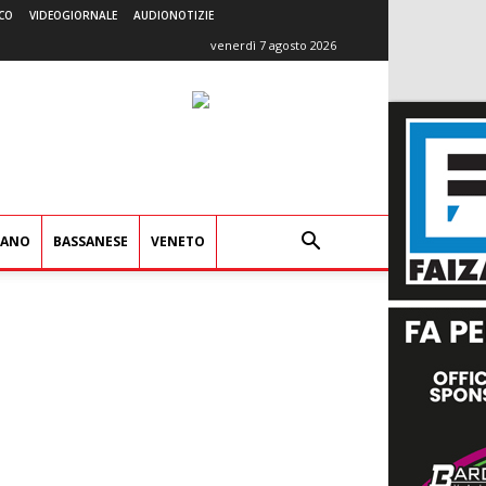
CO
VIDEOGIORNALE
AUDIONOTIZIE
venerdì 7 agosto 2026
IANO
BASSANESE
VENETO