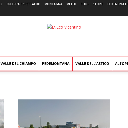
LE
CULTURA E SPETTACOLI
MONTAGNA
METEO
BLOG
STORIE
ECO ENERGETI
L'Eco
Vicentino
VALLE DEL CHIAMPO
PEDEMONTANA
VALLE DELL’ASTICO
ALTOP