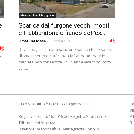
Montecchio Maggiore
e
Scarica dal furgone vecchi mobili
e li abbandona a fianco dell’ex...
Omar Dal Maso
-
9 Ottobre 2020
Dovrà pagare sia una sanzione salata che le spese
di smaltimento della "robaccia" abbandonata in
di
maniera non consentita un 34 enne vicentino, colto
con...
L’Eco Vicentino è una testata giornalistica
Ed
vi
Registrazione n. 16/2016 del Registro Stampa del
P.
Tribunale di Vicenza
R
Direttore Responsabile: Mariagrazia Bonollo
Pu