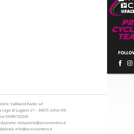
itore: Valliland Radio srl
a Lago di Lugano 27 – 36015 Schio (VI)
Iva 03945720245
edazione:
redazione@ecovicentino.it
bblicità:
info@ecovicentino.it