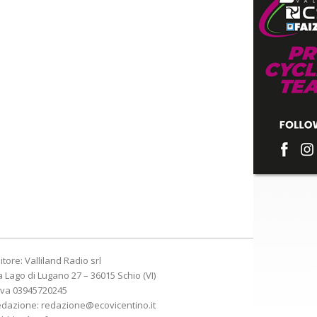
itore: Valliland Radio srl
a Lago di Lugano 27 – 36015 Schio (VI)
Iva 03945720245
edazione:
redazione@ecovicentino.it