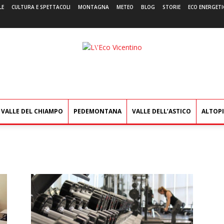
LE
CULTURA E SPETTACOLI
MONTAGNA
METEO
BLOG
STORIE
ECO ENERGETI
L'Eco
Vicentino
VALLE DEL CHIAMPO
PEDEMONTANA
VALLE DELL’ASTICO
ALTOP