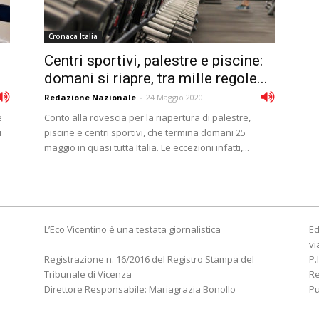
Cronaca Italia
Centri sportivi, palestre e piscine:
domani si riapre, tra mille regole...
Redazione Nazionale
-
24 Maggio 2020
e
Conto alla rovescia per la riapertura di palestre,
i
piscine e centri sportivi, che termina domani 25
maggio in quasi tutta Italia. Le eccezioni infatti,...
L’Eco Vicentino è una testata giornalistica
Ed
vi
Registrazione n. 16/2016 del Registro Stampa del
P.
Tribunale di Vicenza
R
Direttore Responsabile: Mariagrazia Bonollo
Pu