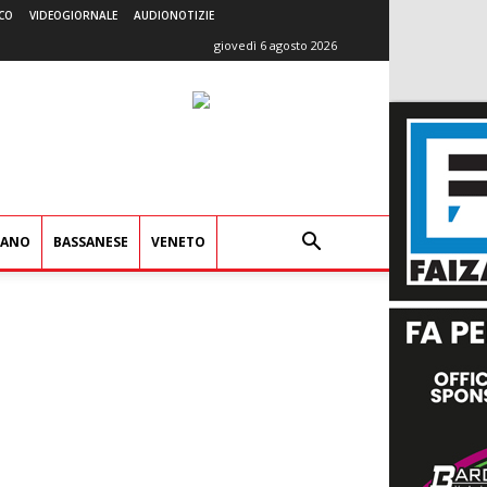
CO
VIDEOGIORNALE
AUDIONOTIZIE
giovedì 6 agosto 2026
IANO
BASSANESE
VENETO