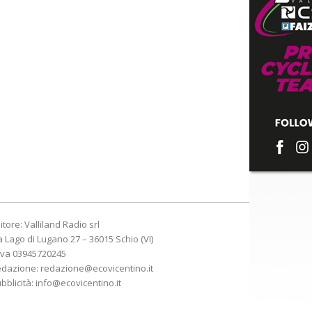
itore: Valliland Radio srl
a Lago di Lugano 27 – 36015 Schio (VI)
Iva 03945720245
edazione:
redazione@ecovicentino.it
bblicità:
info@ecovicentino.it