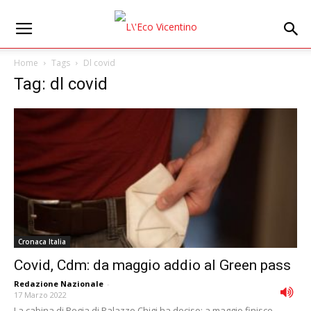
Home
Tags
Dl covid
Tag: dl covid
Cronaca Italia
Covid, Cdm: da maggio addio al Green pass
Redazione Nazionale
-
17 Marzo 2022
La cabina di Regia di Palazzo Chigi ha deciso: a maggio finisce