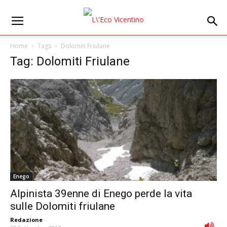
Home
Tags
Dolomiti Friulane
Tag: Dolomiti Friulane
Enego
Alpinista 39enne di Enego perde la vita
sulle Dolomiti friulane
Redazione
-