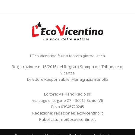
L’Eco Vicentino è una testata giornalistica
Registrazione n. 16/2016 del Registro Stampa del Tribunale di
Vicenza
Direttore Responsabile: Mariagrazia Bonollo
Editore: Valliland Radio srl
via Lago di Lugano 27 – 36015 Schio (VI)
P.Iva 03945720245
Redazione:
redazione@ecovicentino.it
Pubblicità:
info@ecovicentino.it