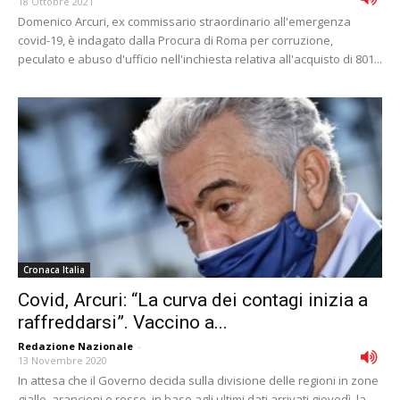
18 Ottobre 2021
Domenico Arcuri, ex commissario straordinario all'emergenza
covid-19, è indagato dalla Procura di Roma per corruzione,
peculato e abuso d'ufficio nell'inchiesta relativa all'acquisto di 801...
Cronaca Italia
Covid, Arcuri: “La curva dei contagi inizia a
raffreddarsi”. Vaccino a...
Redazione Nazionale
-
13 Novembre 2020
In attesa che il Governo decida sulla divisione delle regioni in zone
gialle, arancioni e rosse, in base agli ultimi dati arrivati giovedì, la...