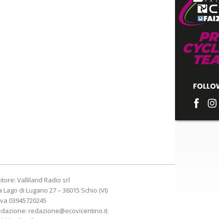
itore: Valliland Radio srl
a Lago di Lugano 27 – 36015 Schio (VI)
Iva 03945720245
edazione:
redazione@ecovicentino.it