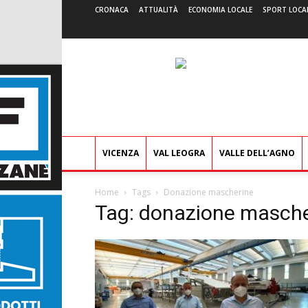
CRONACA
ATTUALITÀ
ECONOMIA LOCALE
SPORT LOCA
VICENZA
VAL LEOGRA
VALLE DELL’AGNO
Home
Tags
Donazione mascherine
Tag: donazione masche