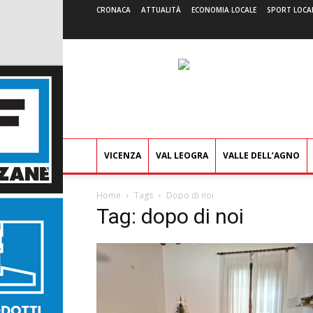
CRONACA
ATTUALITÀ
ECONOMIA LOCALE
SPORT LOCA
VICENZA
VAL LEOGRA
VALLE DELL’AGNO
Home
Tags
Dopo di noi
Tag: dopo di noi