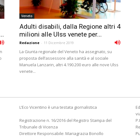
Veneto
Adulti disabili, dalla Regione altri 4
..
milioni alle Ulss venete per...
Redazione
-
11 Dicembre 2019
on
La Giunta regionale del Veneto ha assegnato, su
o
proposta dell’assessore alla sanità e al sociale
Manuela Lanzarin, altri 4.190.200 euro alle nove Ulss
venete...
L’Eco Vicentino è una testata giornalistica
Ed
vi
Registrazione n. 16/2016 del Registro Stampa del
P.
Tribunale di Vicenza
R
Direttore Responsabile: Mariagrazia Bonollo
Pu