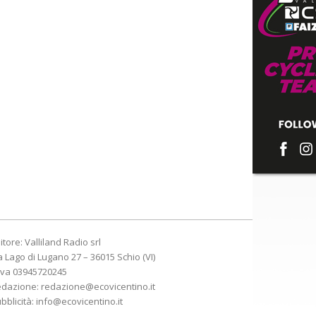
itore: Valliland Radio srl
a Lago di Lugano 27 – 36015 Schio (VI)
Iva 03945720245
edazione:
redazione@ecovicentino.it
bblicità:
info@ecovicentino.it