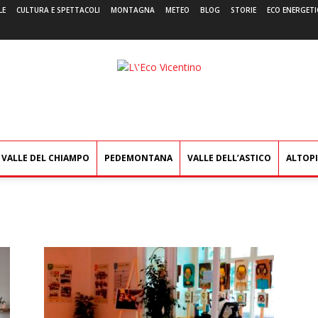
LE
CULTURA E SPETTACOLI
MONTAGNA
METEO
BLOG
STORIE
ECO ENERGETI
L'Eco
Vicentino
VALLE DEL CHIAMPO
PEDEMONTANA
VALLE DELL’ASTICO
ALTOP