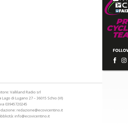
itore: Valliland Radio srl
a Lago di Lugano 27 – 36015 Schio (VI)
Iva 03945720245
edazione:
redazione@ecovicentino.it
bblicità:
info@ecovicentino.it