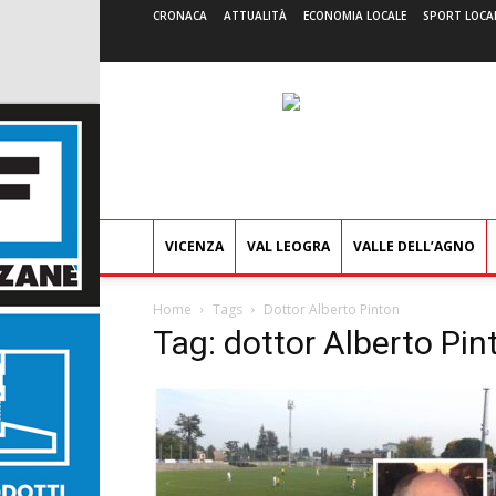
CRONACA
ATTUALITÀ
ECONOMIA LOCALE
SPORT LOCA
VICENZA
VAL LEOGRA
VALLE DELL’AGNO
Home
Tags
Dottor Alberto Pinton
Tag: dottor Alberto Pin