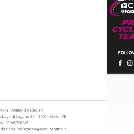
itore: Valliland Radio srl
a Lago di Lugano 27 – 36015 Schio (VI)
Iva 03945720245
edazione:
redazione@ecovicentino.it