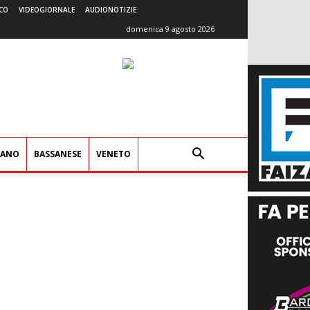
CO
VIDEOGIORNALE
AUDIONOTIZIE
domenica 9 agosto 2026
IANO
BASSANESE
VENETO