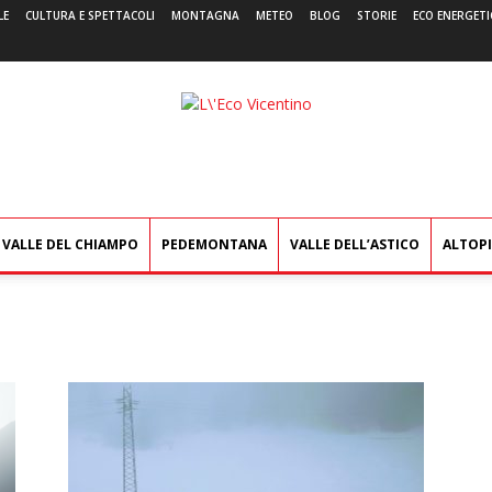
LE
CULTURA E SPETTACOLI
MONTAGNA
METEO
BLOG
STORIE
ECO ENERGETI
L'Eco
Vicentino
VALLE DEL CHIAMPO
PEDEMONTANA
VALLE DELL’ASTICO
ALTOP