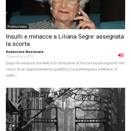
Politica Italia
Insulti e minacce a Liliana Segre: assegnata
la scorta
Redazione Nazionale
-
7 Novembre 2019
Dopo le minacce via web e lo striscione di Forza nuova esposto nel
corso di un appuntamento pubblico cui partecipava a Milano, è
stato...