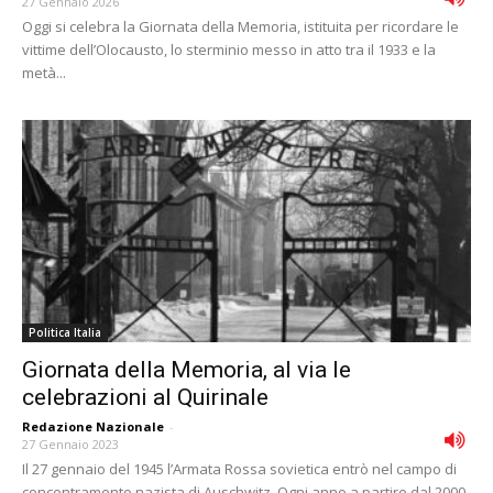
27 Gennaio 2026
Oggi si celebra la Giornata della Memoria, istituita per ricordare le
vittime dell’Olocausto, lo sterminio messo in atto tra il 1933 e la
metà...
Politica Italia
Giornata della Memoria, al via le
celebrazioni al Quirinale
Redazione Nazionale
-
27 Gennaio 2023
Il 27 gennaio del 1945 l’Armata Rossa sovietica entrò nel campo di
concentramento nazista di Auschwitz. Ogni anno a partire dal 2000