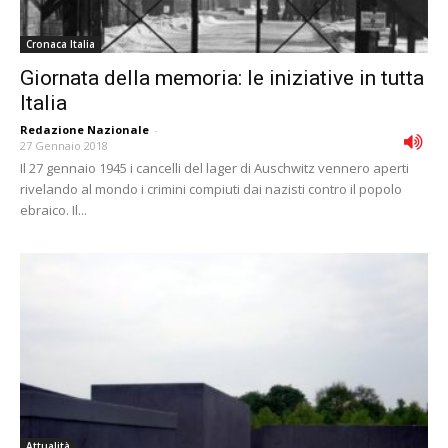
Cronaca Italia
Giornata della memoria: le iniziative in tutta
Italia
Redazione Nazionale
-
27 Gennaio 2018
Il 27 gennaio 1945 i cancelli del lager di Auschwitz vennero aperti
rivelando al mondo i crimini compiuti dai nazisti contro il popolo
ebraico. Il...
Attualità