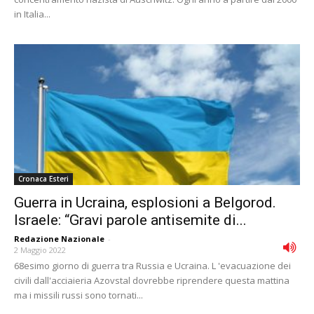
in Italia...
Cronaca Esteri
Guerra in Ucraina, esplosioni a Belgorod.
Israele: “Gravi parole antisemite di...
Redazione Nazionale
-
2 Maggio 2022
68esimo giorno di guerra tra Russia e Ucraina. L 'evacuazione dei
civili dall'acciaieria Azovstal dovrebbe riprendere questa mattina
ma i missili russi sono tornati...