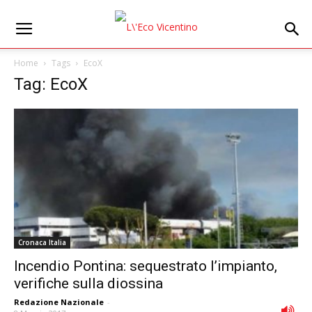
Home
Tags
EcoX
Tag: EcoX
Cronaca Italia
Incendio Pontina: sequestrato lʼimpianto,
verifiche sulla diossina
Redazione Nazionale
-