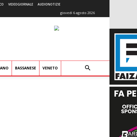
CO
VIDEOGIORNALE
AUDIONOTIZIE
giovedì 6 agosto 2026
IANO
BASSANESE
VENETO