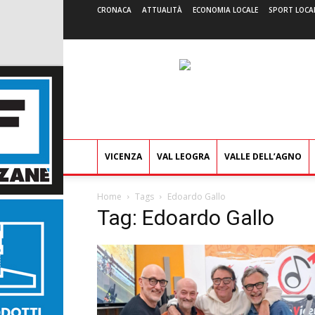
CRONACA
ATTUALITÀ
ECONOMIA LOCALE
SPORT LOCA
VICENZA
VAL LEOGRA
VALLE DELL’AGNO
Home
Tags
Edoardo Gallo
Tag: Edoardo Gallo