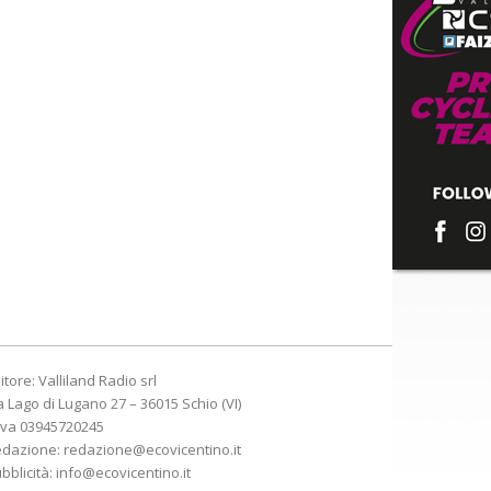
itore: Valliland Radio srl
a Lago di Lugano 27 – 36015 Schio (VI)
Iva 03945720245
edazione:
redazione@ecovicentino.it
bblicità:
info@ecovicentino.it