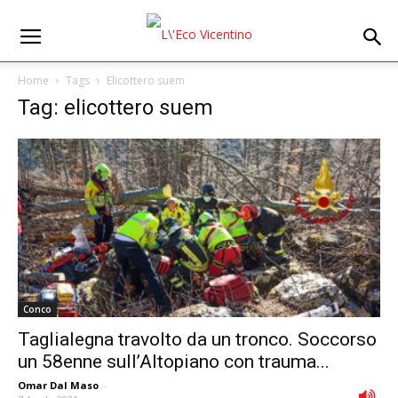
Home
Tags
Elicottero suem
Tag: elicottero suem
Conco
Taglialegna travolto da un tronco. Soccorso
un 58enne sull’Altopiano con trauma...
Omar Dal Maso
-