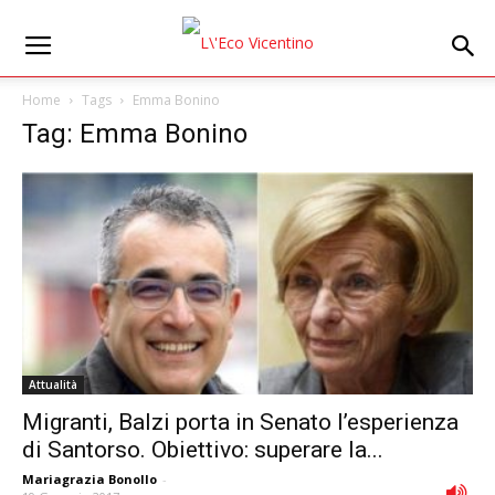
Home
Tags
Emma Bonino
Tag: Emma Bonino
Attualità
Migranti, Balzi porta in Senato l’esperienza
di Santorso. Obiettivo: superare la...
Mariagrazia Bonollo
-