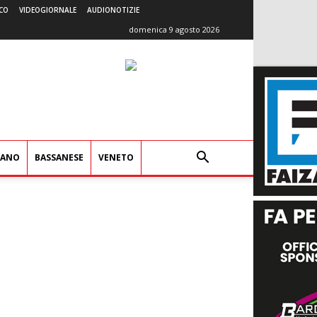
CO
VIDEOGIORNALE
AUDIONOTIZIE
domenica 9 agosto 2026
IANO
BASSANESE
VENETO