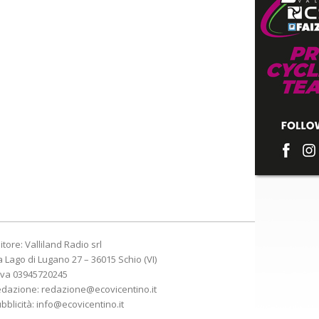
itore: Valliland Radio srl
a Lago di Lugano 27 – 36015 Schio (VI)
Iva 03945720245
edazione:
redazione@ecovicentino.it
bblicità:
info@ecovicentino.it