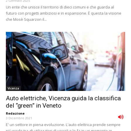
2 Gennaio 2025
Un ente che unisce il territorio di dieci comuni e che guarda al
futuro con progetti ambiziosi e in espansione. È questa la visione
che Mosè Squarzon il...
Vicenza
Auto elettriche, Vicenza guida la classifica
del “green” in Veneto
Redazione
-
3 Dicembre 2021
E' un settore in piena evoluzione. L'auto elettrica prende sempre
più piede tra gli utilizzatori di veicoli e lo fa in un momento in...