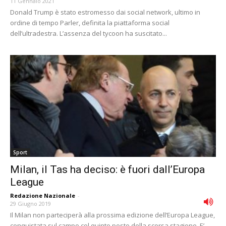
11 Gennaio 2021
Donald Trump è stato estromesso dai social network, ultimo in
ordine di tempo Parler, definita la piattaforma social
dell’ultradestra. L’assenza del tycoon ha suscitato...
Sport
Milan, il Tas ha deciso: è fuori dall’Europa
League
Redazione Nazionale
-
29 Giugno 2019
Il Milan non parteciperà alla prossima edizione dell’Europa League,
conquistata sul campo col quinto posto della scorsa stagione. E’