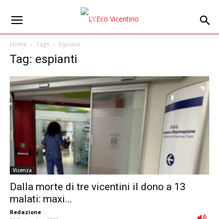
Home
Tags
Espianti
Tag: espianti
Vicenza
Dalla morte di tre vicentini il dono a 13
malati: maxi...
Redazione
-