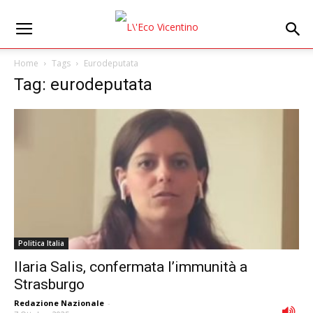
Home
Tags
Eurodeputata
Tag: eurodeputata
Politica Italia
Ilaria Salis, confermata l’immunità a
Strasburgo
Redazione Nazionale
-