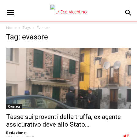
Home
Tags
Evasore
Tag: evasore
Cronaca
Tasse sui proventi della truffa, ex agente
assicurativo deve allo Stato...
Redazione
-