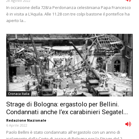
28 Agosto 2022
In occasione della 728/a Perdonanza celestiniana Papa Francesco
è in visita a L’Aquila. Alle 11.28 con tre colpi bastone il pontefice ha
aperto la...
Cronaca Italia
Strage di Bologna: ergastolo per Bellini.
Condannati anche l’ex carabinieri Segatel...
Redazione Nazionale
-
6 Aprile 2022
Paolo Bellini è stato condannato all'ergastolo con un anno di
isolamento dalla Corte di assise di Bologna per la Strage del 2