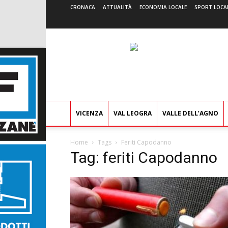
CRONACA
ATTUALITÀ
ECONOMIA LOCALE
SPORT LOCA
VICENZA
VAL LEOGRA
VALLE DELL’AGNO
Home
Tags
Feriti Capodanno
Tag: feriti Capodanno