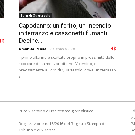
Torri di Quartesolo
Capodanno: un ferito, un incendio
in terrazzo e cassonetti fumanti.
Decine...
Omar Dal Maso
-
2 Gennaio 2020
Il primo allarme è scattato proprio in prossimità dello
scoccare della mezzanotte nel Vicentino, e
precisamente a Torri di Quartesolo, dove un terrazzo
si...
L’Eco Vicentino è una testata giornalistica
Ed
vi
Registrazione n. 16/2016 del Registro Stampa del
P.
Tribunale di Vicenza
R