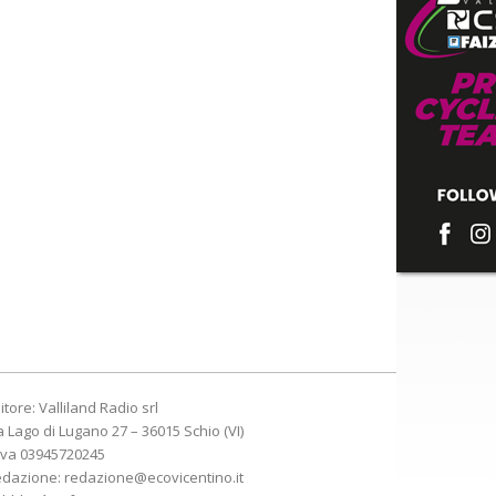
itore: Valliland Radio srl
a Lago di Lugano 27 – 36015 Schio (VI)
Iva 03945720245
edazione:
redazione@ecovicentino.it