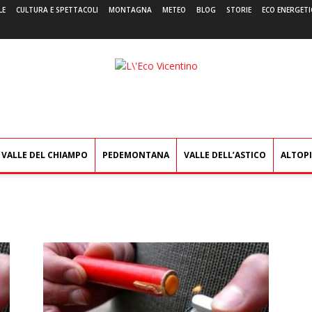
LE
CULTURA E SPETTACOLI
MONTAGNA
METEO
BLOG
STORIE
ECO ENERGETI
L'Eco
Vicentino
VALLE DEL CHIAMPO
PEDEMONTANA
VALLE DELL’ASTICO
ALTOP