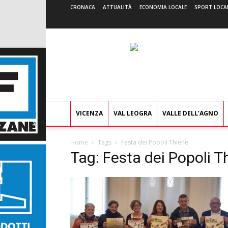
CRONACA
ATTUALITÀ
ECONOMIA LOCALE
SPORT LOCA
VICENZA
VAL LEOGRA
VALLE DELL’AGNO
Home
Tags
Festa dei Popoli Thiene
Tag: Festa dei Popoli T