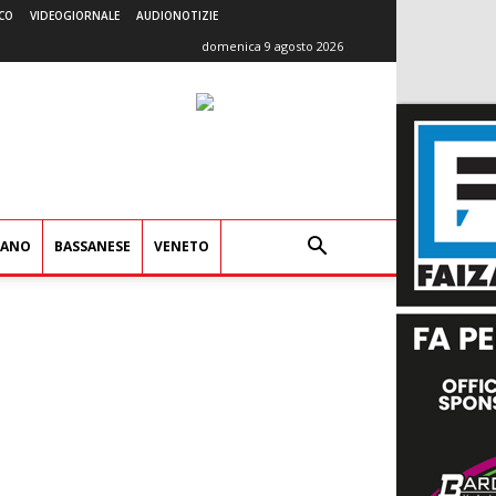
CO
VIDEOGIORNALE
AUDIONOTIZIE
domenica 9 agosto 2026
IANO
BASSANESE
VENETO