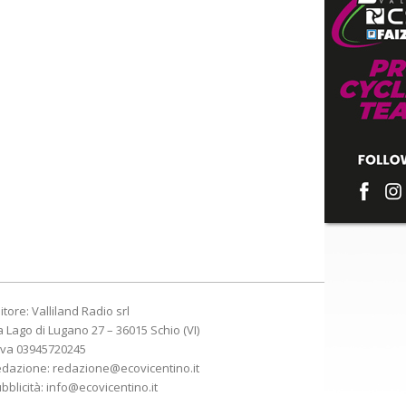
itore: Valliland Radio srl
a Lago di Lugano 27 – 36015 Schio (VI)
Iva 03945720245
edazione:
redazione@ecovicentino.it
bblicità:
info@ecovicentino.it