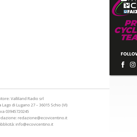
itore: Valliland Radio srl
a Lago di Lugano 27 – 36015 Schio (VI)
Iva 03945720245
edazione:
redazione@ecovicentino.it
bblicità:
info@ecovicentino.it