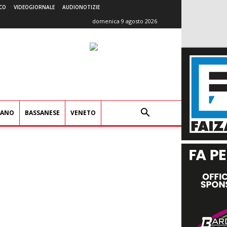
CO
VIDEOGIORNALE
AUDIONOTIZIE
domenica 9 agosto 2026
IANO
BASSANESE
VENETO