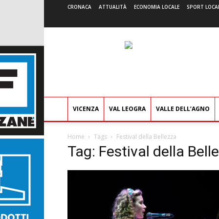
CRONACA
ATTUALITÀ
ECONOMIA LOCALE
SPORT LOCA
VICENZA
VAL LEOGRA
VALLE DELL’AGNO
Home
Tags
Festival della Bellezza
Tag: Festival della Bell