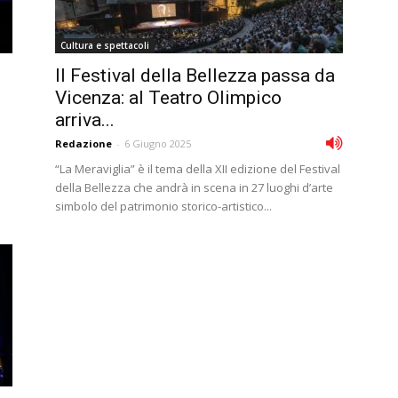
Cultura e spettacoli
Il Festival della Bellezza passa da
Vicenza: al Teatro Olimpico
arriva...
Redazione
-
6 Giugno 2025
“La Meraviglia” è il tema della XII edizione del Festival
della Bellezza che andrà in scena in 27 luoghi d’arte
simbolo del patrimonio storico-artistico...