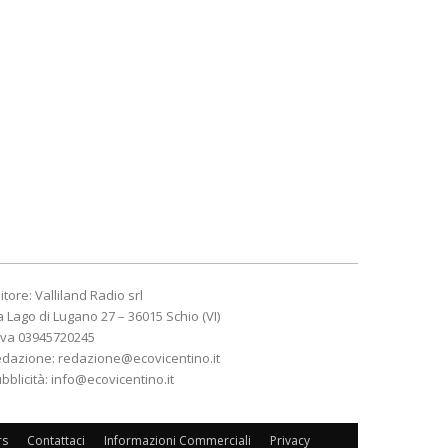
itore: Valliland Radio srl
a Lago di Lugano 27 – 36015 Schio (VI)
Iva 03945720245
edazione:
redazione@ecovicentino.it
bblicità:
info@ecovicentino.it
rs
Contattaci
Informazioni Commerciali
Privacy