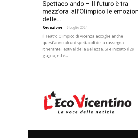
Spettacolando – Il futuro è tra
mezz’ora: all’Olimpico le emozion
delle...
Redazione
-
5 Luglio 2024
Il Teatro Olimpico di Vicenza accoglie anche
quest’anno alcuni spettacoli della rassegna
itinerante Festival della Bellezza. Si è iniziato il 29
giugno, ed è...