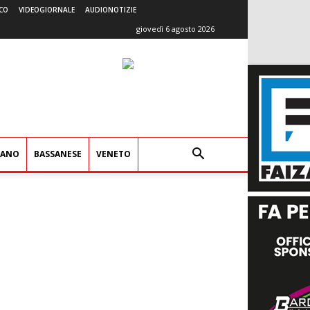
CO
VIDEOGIORNALE
AUDIONOTIZIE
giovedì 6 agosto 2026
IANO
BASSANESE
VENETO