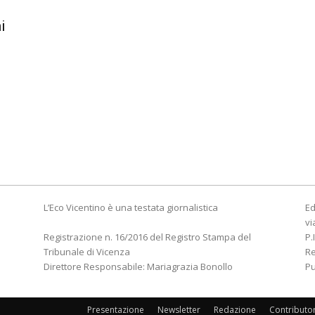
i
L’Eco Vicentino è una testata giornalistica
Ed
vi
Registrazione n. 16/2016 del Registro Stampa del
P.
Tribunale di Vicenza
R
Direttore Responsabile: Mariagrazia Bonollo
Pu
Presentazione
Newsletter
Redazione
Contributo