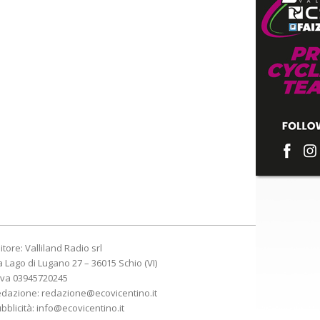
itore: Valliland Radio srl
a Lago di Lugano 27 – 36015 Schio (VI)
Iva 03945720245
edazione:
redazione@ecovicentino.it
bblicità:
info@ecovicentino.it