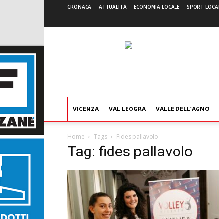
CRONACA
ATTUALITÀ
ECONOMIA LOCALE
SPORT LOCA
VICENZA
VAL LEOGRA
VALLE DELL’AGNO
Home
Tags
Fides pallavolo
Tag: fides pallavolo