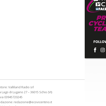
itore: Valliland Radio srl
a Lago di Lugano 27 – 36015 Schio (VI)
Iva 03945720245
edazione:
redazione@ecovicentino.it