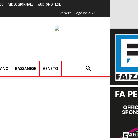
CO
VIDEOGIORNALE
AUDIONOTIZIE
venerdì 7 agosto 2026
IANO
BASSANESE
VENETO