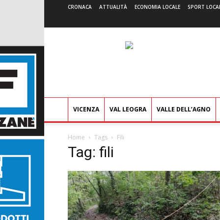
CRONACA
ATTUALITÀ
ECONOMIA LOCALE
SPORT LOCA
VICENZA
VAL LEOGRA
VALLE DELL’AGNO
Home
Tags
Fili
Tag: fili