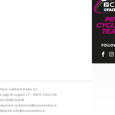
itore: Valliland Radio srl
a Lago di Lugano 27 – 36015 Schio (VI)
Iva 03945720245
edazione:
redazione@ecovicentino.it
bblicità:
info@ecovicentino.it