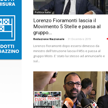
Politica Italia
Lorenzo Fioramonti lascia il
Movimento 5 Stelle e passa al
gruppo...
Redazione Nazionale
-
31 Dicembre 2019
Lorenzo Fioramonti dopo essersi dimesso da
ministro dell'Istruzione lascia il M5s e passa al
gruppo Misto. E' stato lui stesso ad annunciarlo e
sul...
Politica Italia