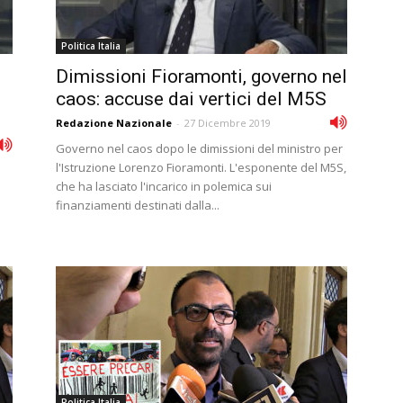
Politica Italia
Dimissioni Fioramonti, governo nel
caos: accuse dai vertici del M5S
Redazione Nazionale
-
27 Dicembre 2019
Governo nel caos dopo le dimissioni del ministro per
l'Istruzione Lorenzo Fioramonti. L'esponente del M5S,
che ha lasciato l'incarico in polemica sui
finanziamenti destinati dalla...
Politica Italia