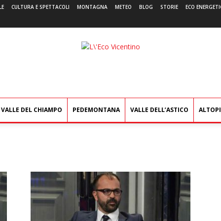
LE
CULTURA E SPETTACOLI
MONTAGNA
METEO
BLOG
STORIE
ECO ENERGETI
L'Eco
Vicentino
VALLE DEL CHIAMPO
PEDEMONTANA
VALLE DELL’ASTICO
ALTOP