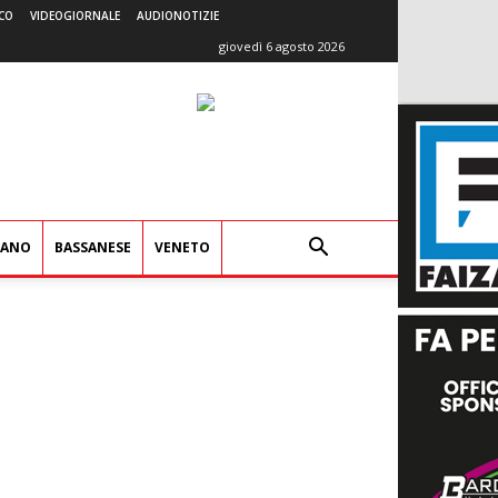
CO
VIDEOGIORNALE
AUDIONOTIZIE
giovedì 6 agosto 2026
IANO
BASSANESE
VENETO