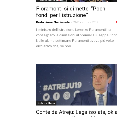
Fioramonti si dimette: “Pochi
fondi per l’istruzione”
Redazione Nazionale
-
26 Dicembre 2019
Il ministro dell'Istruzione Lorenzo Fioramonti ha
consegnato le dimissioni al premier Giuseppe Cont
Nelle ultime settimane Fioramonti aveva più volte
dichiarato che, se non...
Politica Italia
Conte da Atreju: Lega isolata, ok 