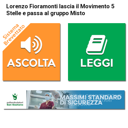
Lorenzo Fioramonti lascia il Movimento 5
Stelle e passa al gruppo Misto
Home
Politica Italia
Politica Italia
Lorenzo Fioramonti lascia il
Movimento 5 Stelle e passa
al gruppo Misto
Da
Redazione Nazionale
31 Dicembre 2019
(aggiornato il
31 Dicembre 2019 11:45
)
ASCOLTA L'AUDIO