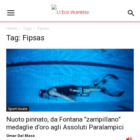
Home
Tags
Fipsas
Tag: Fipsas
Sport locale
Nuoto pinnato, da Fontana “zampillano”
medaglie d’oro agli Assoluti Paralampici
Omar Dal Maso
-