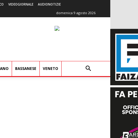
CO
VIDEOGIORNALE
AUDIONOTIZIE
domenica 9 agosto 2026
IANO
BASSANESE
VENETO