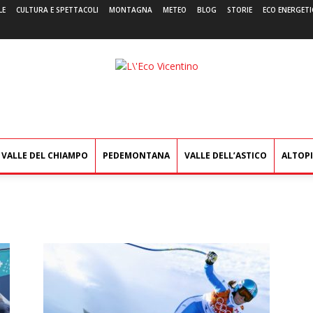
LE
CULTURA E SPETTACOLI
MONTAGNA
METEO
BLOG
STORIE
ECO ENERGETI
L'Eco
Vicentino
VALLE DEL CHIAMPO
PEDEMONTANA
VALLE DELL’ASTICO
ALTOP