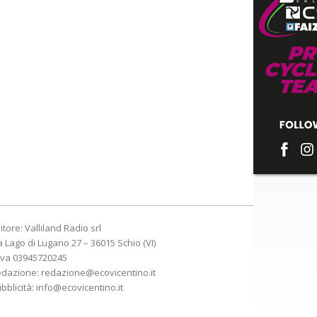
itore: Valliland Radio srl
a Lago di Lugano 27 – 36015 Schio (VI)
Iva 03945720245
edazione:
redazione@ecovicentino.it
bblicità:
info@ecovicentino.it