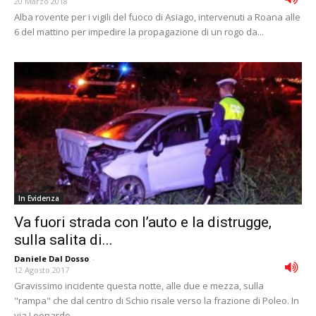
20 Marzo 2018
Alba rovente per i vigili del fuoco di Asiago, intervenuti a Roana alle
6 del mattino per impedire la propagazione di un rogo da...
In Evidenza
Va fuori strada con l’auto e la distrugge,
sulla salita di...
Daniele Dal Dosso
-
12 Agosto 2017
Gravissimo incidente questa notte, alle due e mezza, sulla
"rampa" che dal centro di Schio risale verso la frazione di Poleo. In
via Leonardo...