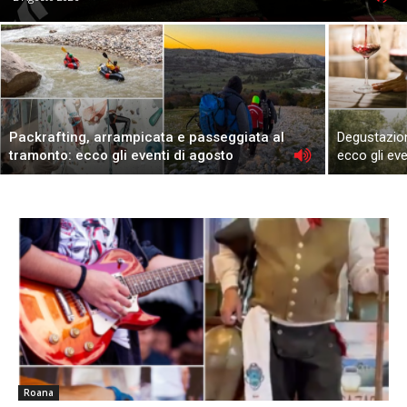
Packrafting, arrampicata e passeggiata al
Degustazion
tramonto: ecco gli eventi di agosto
ecco gli ev
Roana