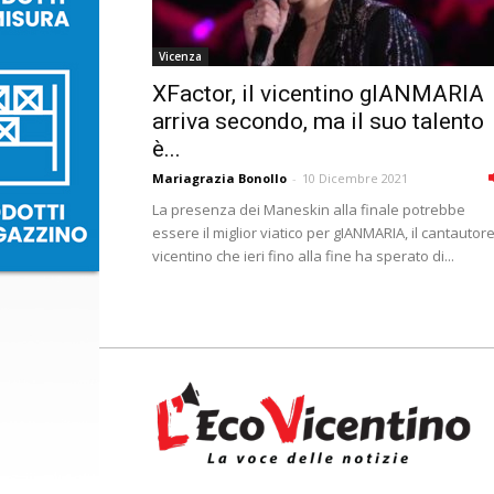
Vicenza
XFactor, il vicentino gIANMARIA
arriva secondo, ma il suo talento
è...
Mariagrazia Bonollo
-
10 Dicembre 2021
La presenza dei Maneskin alla finale potrebbe
essere il miglior viatico per gIANMARIA, il cantautor
vicentino che ieri fino alla fine ha sperato di...