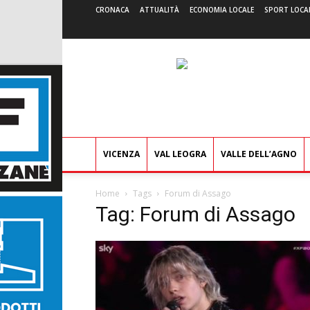
CRONACA
ATTUALITÀ
ECONOMIA LOCALE
SPORT LOCA
VICENZA
VAL LEOGRA
VALLE DELL’AGNO
Home
Tags
Forum di Assago
Tag: Forum di Assago