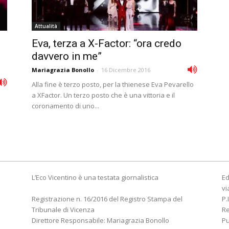
Attualità
Eva, terza a X-Factor: “ora credo
davvero in me”
Mariagrazia Bonollo
-
16 Dicembre 2016
Alla fine è terzo posto, per la thienese Eva Pevarello
a XFactor. Un terzo posto che è una vittoria e il
coronamento di uno...
e
L’Eco Vicentino è una testata giornalistica
Ed
vi
Registrazione n. 16/2016 del Registro Stampa del
P.
Tribunale di Vicenza
R
Direttore Responsabile: Mariagrazia Bonollo
Pu