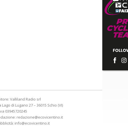
itore: Valliland Radio srl
a Lago di Lugano 27 – 36015 Schio (VI)
Iva 03945720245
edazione:
redazione@ecovicentino.it
bblicità:
info@ecovicentino.it