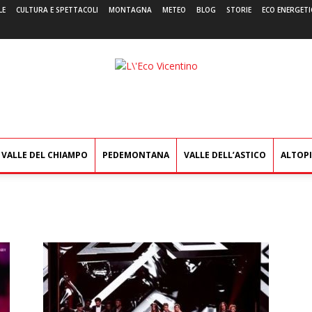
LE
CULTURA E SPETTACOLI
MONTAGNA
METEO
BLOG
STORIE
ECO ENERGETI
L'Eco
Vicentino
VALLE DEL CHIAMPO
PEDEMONTANA
VALLE DELL’ASTICO
ALTOP