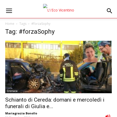
Home
Tags
#forzaSophy
Tag: #forzaSophy
Cronaca
Schianto di Cereda: domani e mercoledì i
funerali di Giulia e...
Mariagrazia Bonollo
-