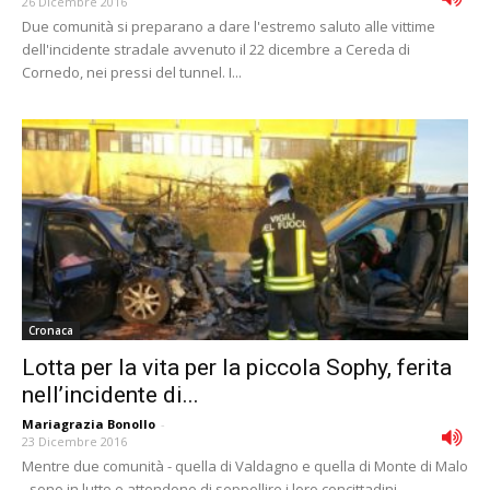
26 Dicembre 2016
Due comunità si preparano a dare l'estremo saluto alle vittime
dell'incidente stradale avvenuto il 22 dicembre a Cereda di
Cornedo, nei pressi del tunnel. I...
Cronaca
Lotta per la vita per la piccola Sophy, ferita
nell’incidente di...
Mariagrazia Bonollo
-
23 Dicembre 2016
Mentre due comunità - quella di Valdagno e quella di Monte di Malo
- sono in lutto e attendono di seppellire i loro concittadini,...