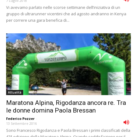
7 Luglio 2018
Vi avevamo parlato nelle scorse settimane dell’iniziativa di un
gruppo di ultrarunner vicentini che ad agosto andranno in Kenya
per correre una gara benefica di...
Attualità
Maratona Alpina, Rigodanza ancora re. Tra
le donne domina Paola Bressan
Federico Pozzer
-
13 Settembre 2016
Sono Francesco Rigodanza e Paola Bressan i primi classificati della
42° edizione della Maratona Alpina. Grande soddisfazione per il