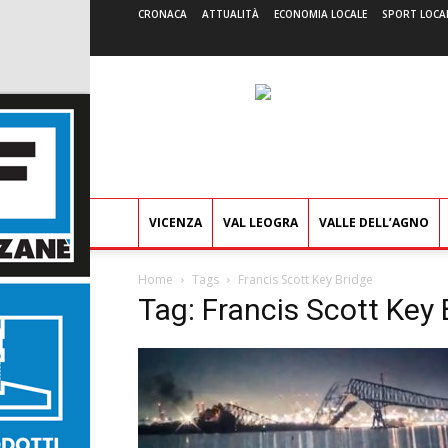
CRONACA
ATTUALITÀ
ECONOMIA LOCALE
SPORT LOCA
VICENZA
VAL LEOGRA
VALLE DELL’AGNO
Home
Tags
Francis Scott Key Bridge
Tag: Francis Scott Key 