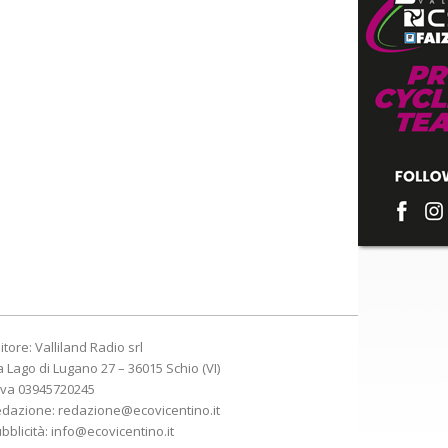
itore: Valliland Radio srl
a Lago di Lugano 27 – 36015 Schio (VI)
Iva 03945720245
edazione:
redazione@ecovicentino.it
bblicità:
info@ecovicentino.it