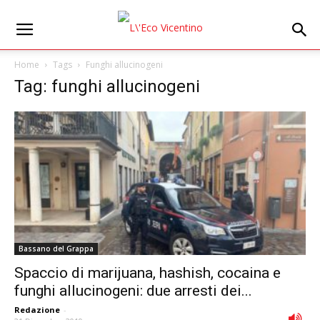
Home
Tags
Funghi allucinogeni
Tag: funghi allucinogeni
Bassano del Grappa
Spaccio di marijuana, hashish, cocaina e
funghi allucinogeni: due arresti dei...
Redazione
-