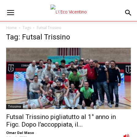
Home
Tags
Futsal Trissino
Tag: Futsal Trissino
Trissino
Futsal Trissino pigliatutto al 1° anno in
Figc. Dopo l’accoppiata, il...
Omar Dal Maso
-